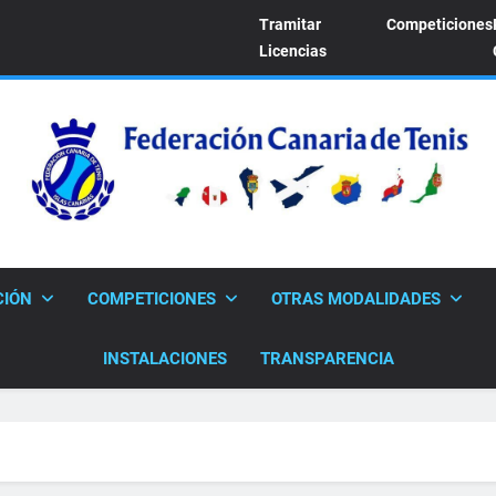
Tramitar
Competiciones
Licencias
FEDERACION CANARI
Sitio Oficial De La Federación Canaria De Tenis
CIÓN
COMPETICIONES
OTRAS MODALIDADES
INSTALACIONES
TRANSPARENCIA