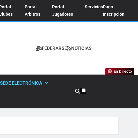
Portal
Portal
Portal
Servicios
Pago
Clubes
Árbitros
Jugadores
Inscripción
FEDERARSE
NOTICIAS
A DE TENIS
En Directo
SEDE ELECTRÓNICA