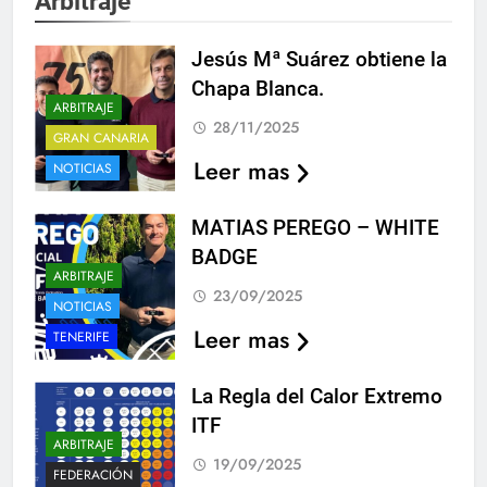
Arbitraje
Jesús Mª Suárez obtiene la
Chapa Blanca.
ARBITRAJE
28/11/2025
GRAN CANARIA
Leer mas
NOTICIAS
MATIAS PEREGO – WHITE
BADGE
ARBITRAJE
23/09/2025
NOTICIAS
Leer mas
TENERIFE
La Regla del Calor Extremo
ITF
ARBITRAJE
19/09/2025
FEDERACIÓN