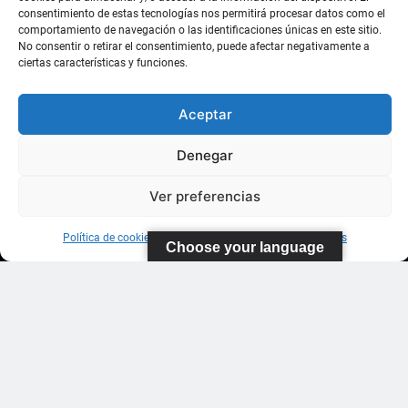
Suárez
consentimiento de estas tecnologías nos permitirá procesar datos como el
comportamiento de navegación o las identificaciones únicas en este sitio.
35011 Las
No consentir o retirar el consentimiento, puede afectar negativamente a
ciertas características y funciones.
Palmas de
Gran
Canaria
Aceptar
Denegar
WhatsApp: 643
185 611
Ver preferencias
Política de cookies
Información sobre Protección de Datos
Choose your language
Federación Canaria de Tenis 2026
Contacto
Protección De Datos
Política De Cookies (UE)