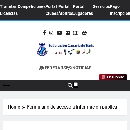
Skip
Tramitar
Competiciones
Portal
Portal
Portal
Servicios
Pago
to
Licencias
Clubes
Árbitros
Jugadores
Inscripció
content
FEDERACION
Sitio Oficial De La Federación Canaria De
FEDERARSE
NOTICIAS
CANARIA DE
Tenis
En Directo
TENIS
Home
Formulario de acceso a información pública