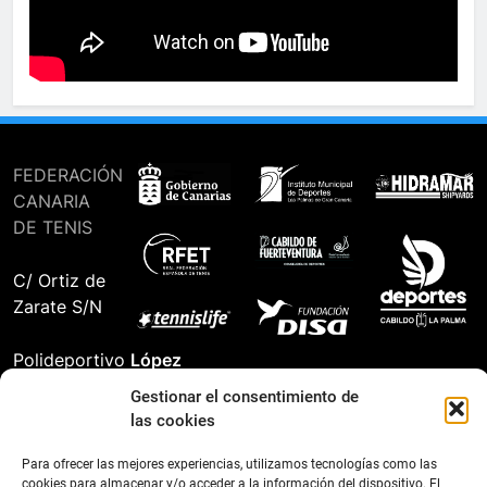
FEDERACIÓN
CANARIA
DE TENIS
C/ Ortiz de
Zarate S/N
Polideportivo
López
Soca
s
Gestionar el consentimiento de
las cookies
Pistas de
Tenis Carla
Para ofrecer las mejores experiencias, utilizamos tecnologías como las
cookies para almacenar y/o acceder a la información del dispositivo. El