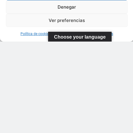
Denegar
Ver preferencias
Política de cookies
Información sobre Protección de Datos
Choose your language
FEDERACIÓN
CANARIA
DE TENIS
C/ Ortiz de
Zarate S/N
Polideportivo
López
Soca
s