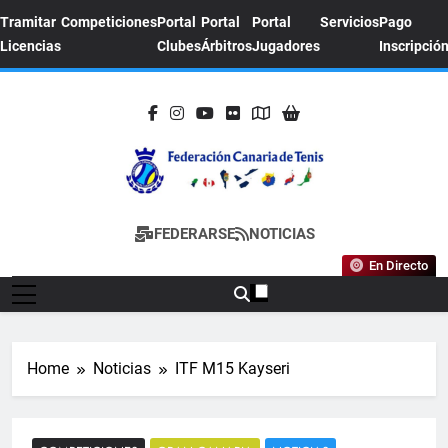
Skip
Tramitar
Competiciones
Portal
Portal
Portal
Servicios
Pago
to
Licencias
Clubes
Árbitros
Jugadores
Inscripció
content
FEDERACION
Sitio Oficial De La Federación Canaria De
FEDERARSE
NOTICIAS
CANARIA DE
Tenis
En Directo
TENIS
Home
Noticias
ITF M15 Kayseri