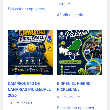
de
120,00
€
Este
precios:
Seleccionar opciones
producto
desde
Añadir al carrito
tiene
5,00 €
múltiples
hasta
10,00 €
variantes.
Las
opciones
se
pueden
elegir
en
la
página
de
CAMPEONATO DE
II OPEN EL HIERRO
producto
CANARIAS PICKLEBALL
PICKLEBALL
2026
Rango
5,00
€
-
25,00
€
de
Rango
10,00
€
-
15,00
€
Este
precios:
Seleccionar opciones
de
Este
producto