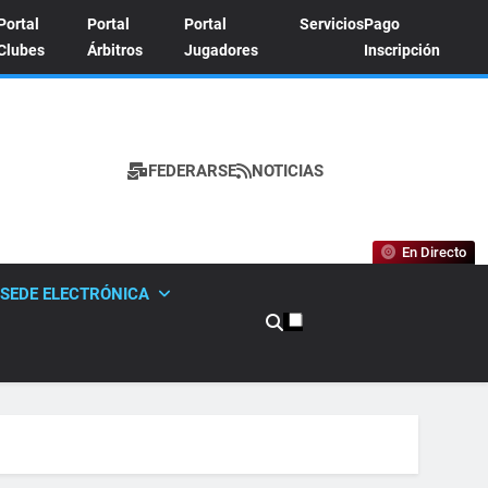
Portal
Portal
Portal
Servicios
Pago
Clubes
Árbitros
Jugadores
Inscripción
FEDERARSE
NOTICIAS
A DE TENIS
En Directo
SEDE ELECTRÓNICA