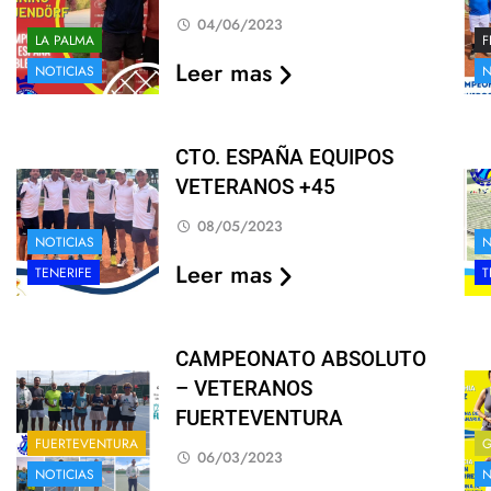
04/06/2023
LA PALMA
F
Leer mas
NOTICIAS
N
CTO. ESPAÑA EQUIPOS
VETERANOS +45
08/05/2023
NOTICIAS
N
Leer mas
TENERIFE
T
CAMPEONATO ABSOLUTO
– VETERANOS
FUERTEVENTURA
FUERTEVENTURA
G
06/03/2023
NOTICIAS
N