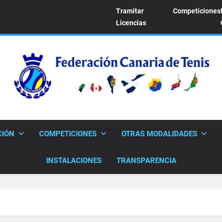
Tramitar
Competiciones
Licencias
FEDERACION CANARI
Sitio Oficial De La Federación Canaria De Tenis
CIÓN
COMPETICIONES
OTRAS MODALIDADES
INSTALACIONES
TRANSPARENCIA