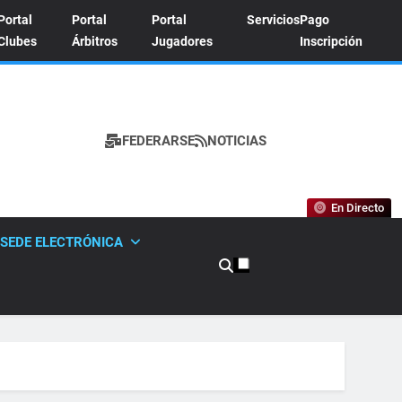
Portal
Portal
Portal
Servicios
Pago
Clubes
Árbitros
Jugadores
Inscripción
FEDERARSE
NOTICIAS
A DE TENIS
En Directo
SEDE ELECTRÓNICA