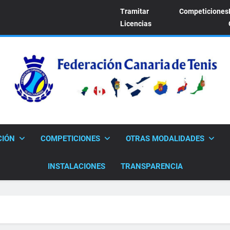
Tramitar
Competiciones
Licencias
FEDERACION CANARI
Sitio Oficial De La Federación Canaria De Tenis
CIÓN
COMPETICIONES
OTRAS MODALIDADES
INSTALACIONES
TRANSPARENCIA