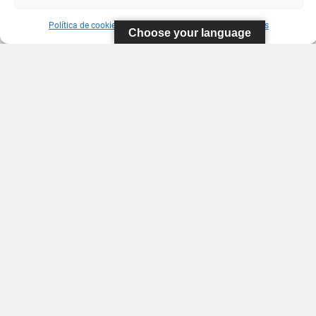
Política de cookies
Información sobre Protección de Datos
Choose your language
FEDERACIÓN
CANARIA
DE TENIS
C/ Ortiz de
Zarate S/N
Polideportivo
López
Soca
s
Pistas de
Tenis Carla
Suárez