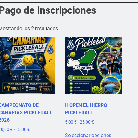
Pago de Inscripciones
Mostrando los 2 resultados
CAMPEONATO DE
II OPEN EL HIERRO
CANARIAS PICKLEBALL
PICKLEBALL
2026
Rango
5,00
€
-
25,00
€
de
Rango
10,00
€
-
15,00
€
Este
precios:
Seleccionar opciones
de
Este
producto