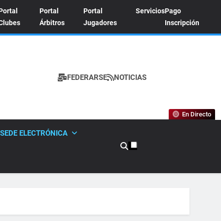
Portal
Portal
Portal
Servicios
Pago
Clubes
Árbitros
Jugadores
Inscripción
FEDERARSE
NOTICIAS
A DE TENIS
En Directo
SEDE ELECTRÓNICA