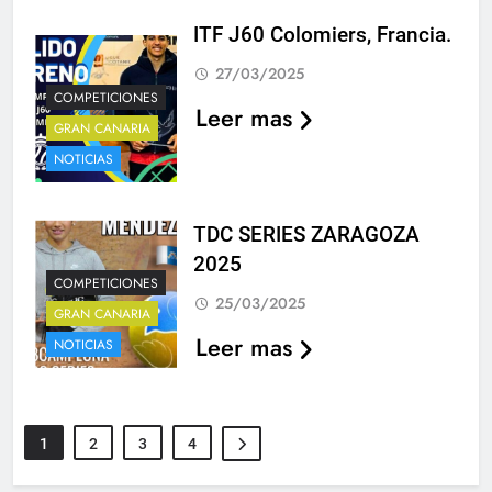
ITF J60 Colomiers, Francia.
27/03/2025
COMPETICIONES
Leer mas
GRAN CANARIA
NOTICIAS
TDC SERIES ZARAGOZA
2025
COMPETICIONES
25/03/2025
GRAN CANARIA
Leer mas
NOTICIAS
1
2
3
4