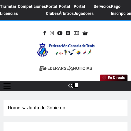
Tramitar
Competiciones
Portal
Portal
Portal
Servicios
Pago
Licencias
Clubes
Árbitros
Jugadores
Inscripció
FEDERACION
Sitio Oficial De La Federación Canaria De
FEDERARSE
NOTICIAS
CANARIA DE
Tenis
En Directo
TENIS
Home
Junta de Gobierno