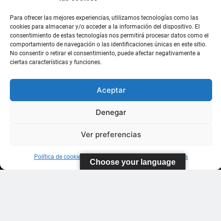
Pistas de
Tenis Carla
Para ofrecer las mejores experiencias, utilizamos tecnologías como las
cookies para almacenar y/o acceder a la información del dispositivo. El
Suárez
consentimiento de estas tecnologías nos permitirá procesar datos como el
comportamiento de navegación o las identificaciones únicas en este sitio.
35011 Las
No consentir o retirar el consentimiento, puede afectar negativamente a
ciertas características y funciones.
Palmas de
Gran
Canaria
Aceptar
Denegar
WhatsApp: 643
185 611
Ver preferencias
Política de cookies
Información sobre Protección de Datos
Choose your language
Federación Canaria de Tenis 2026