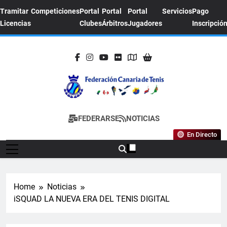
Tramitar
Competiciones
Portal
Portal
Portal
Servicios
Pago
Licencias
Clubes
Árbitros
Jugadores
Inscripció
FEDERACION
Sitio Oficial De La Federación Canaria De
FEDERARSE
NOTICIAS
CANARIA DE
Tenis
En Directo
TENIS
Home
Noticias
iSQUAD LA NUEVA ERA DEL TENIS DIGITAL