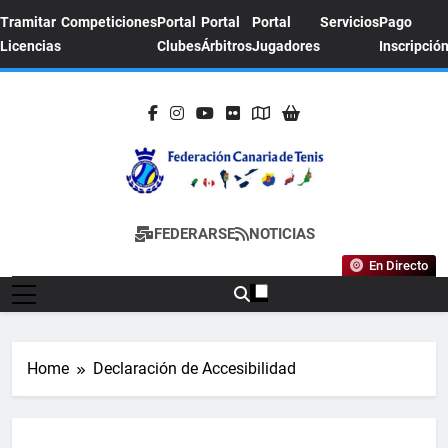
Skip
Tramitar
Competiciones
Portal
Portal
Portal
Servicios
Pago
to
Licencias
Clubes
Árbitros
Jugadores
Inscripció
content
FEDERACION
Sitio Oficial De La Federación Canaria De
FEDERARSE
NOTICIAS
CANARIA DE
Tenis
En Directo
TENIS
Home
Declaración de Accesibilidad