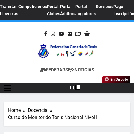
Skip
Tramitar
Competiciones
Portal
Portal
Portal
Servicios
Pago
to
Licencias
Clubes
Árbitros
Jugadores
Inscripció
content
FEDERACION
Sitio Oficial De La Federación Canaria De
FEDERARSE
NOTICIAS
CANARIA DE
Tenis
En Directo
TENIS
Home
Docencia
Curso de Monitor de Tenis Nacional Nivel I.