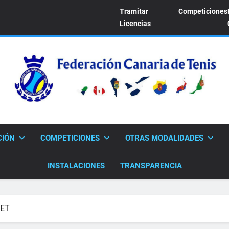
Tramitar
Competiciones
Licencias
FEDERACION CANARI
Sitio Oficial De La Federación Canaria De Tenis
CIÓN
COMPETICIONES
OTRAS MODALIDADES
INSTALACIONES
TRANSPARENCIA
FET