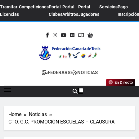
Skip
Tramitar
Competiciones
Portal
Portal
Portal
Servicios
Pago
to
Licencias
Clubes
Árbitros
Jugadores
Inscripció
content
FEDERACION
Sitio Oficial De La Federación Canaria De
FEDERARSE
NOTICIAS
CANARIA DE
Tenis
En Directo
TENIS
Home
Noticias
CTO. G.C. PROMOCIÓN ESCUELAS – CLAUSURA