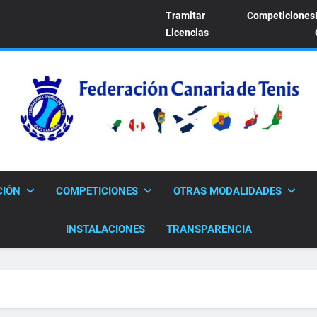
Tramitar
Competiciones
Licencias
FEDERACION CANARI
Sitio Oficial De La Federación Canaria De Tenis
CIÓN
COMPETICIONES
OTRAS MODALIDADES
INSTALACIONES
TRANSPARENCIA