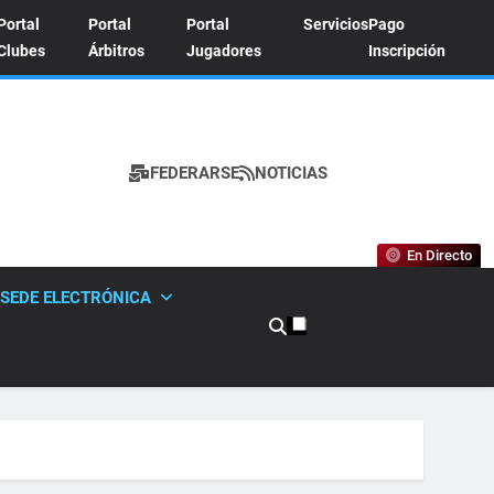
Portal
Portal
Portal
Servicios
Pago
Clubes
Árbitros
Jugadores
Inscripción
FEDERARSE
NOTICIAS
A DE TENIS
En Directo
SEDE ELECTRÓNICA