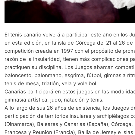
El tenis canario volverá a participar este año en los 
en esta edición, en la isla de Córcega del 21 al 26 d
competición creada en 1997 con el propósito de promo
razón de la insularidad, tienen más complicaciones p
practiquen su disciplina. Los Juegos abarcan competi
baloncesto, balonmano, esgrima, fútbol, gimnasia rítmi
tenis de mesa, triatlón, vela y voleibol.
Canarias participará en estos juegos en las modalida
gimnasia artística, judo, natación y tenis.
A lo largo de sus 26 años de existencia, los Juegos de
participación de territorios insulares y archipiélagos 
(Dinamarca), Baleares y Canarias (España), Córcega, 
Francesa y Reunión (Francia), Bailia de Jersey e Islas