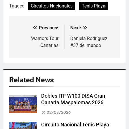
Tagged:
Circuitos Nacionales
Tenis Playa
Previous:
Next:
Navegación
de
Warriors Tour
Daniela Rodríguez
Canarias
#37 del mundo
entradas
Related News
Dobles ITF W100 DISA Gran
Canaria Maspalomas 2026
02/08/2026
Circuito Nacional Tenis Playa