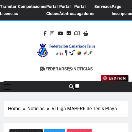
Skip
Tramitar
Competiciones
Portal
Portal
Portal
Servicios
Pago
to
Licencias
Clubes
Árbitros
Jugadores
Inscripció
content
FEDERACION
Sitio Oficial De La Federación Canaria De
FEDERARSE
NOTICIAS
CANARIA DE
Tenis
En Directo
TENIS
Home
Noticias
VI Liga MAPFRE de Tenis Playa