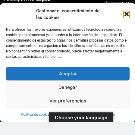
Soca
s
Gestionar el consentimiento de
las cookies
Pistas de
Tenis Carla
Para ofrecer las mejores experiencias, utilizamos tecnologías como las
Suárez
cookies para almacenar y/o acceder a la información del dispositivo. El
consentimiento de estas tecnologías nos permitirá procesar datos como el
comportamiento de navegación o las identificaciones únicas en este sitio.
35011 Las
No consentir o retirar el consentimiento, puede afectar negativamente a
Palmas de
ciertas características y funciones.
Gran
Canaria
Aceptar
WhatsApp: 643
Denegar
185 611
Ver preferencias
Política de cookies
Información sobre Protección de Datos
Choose your language