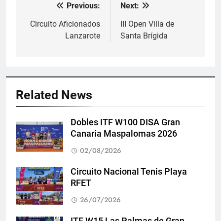
Previous:
Next:
Navegación
de
Circuito Aficionados
III Open Villa de
Lanzarote
Santa Brígida
entradas
Related News
Dobles ITF W100 DISA Gran
Canaria Maspalomas 2026
02/08/2026
Circuito Nacional Tenis Playa
RFET
26/07/2026
ITF W15 Las Palmas de Gran