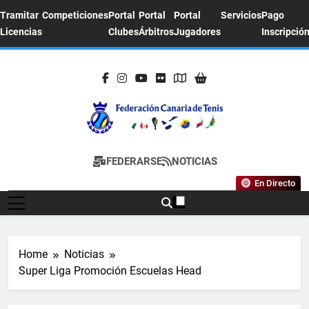
Skip
Tramitar
Competiciones
Portal
Portal
Portal
Servicios
Pago
to
Licencias
Clubes
Árbitros
Jugadores
Inscripció
content
FEDERACION
Sitio Oficial De La Federación Canaria De
FEDERARSE
NOTICIAS
CANARIA DE
Tenis
En Directo
TENIS
Home
Noticias
Super Liga Promoción Escuelas Head