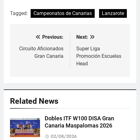
Tagged:
Campeonatos de Canarias
Lanzarote
Previous:
Next:
Navegación
de
Circuito Aficionados
Super Liga
Gran Canaria
Promoción Escuelas
entradas
Head
Related News
Dobles ITF W100 DISA Gran
Canaria Maspalomas 2026
02/08/2026