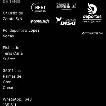
DE TENIS
C/ Ortiz de
Zarate S/N
Polideportivo
López
Soca
s
Pistas de
Tenis Carla
Suárez
35011 Las
Palmas de
Gran
Canaria
WhatsApp: 643
185 611