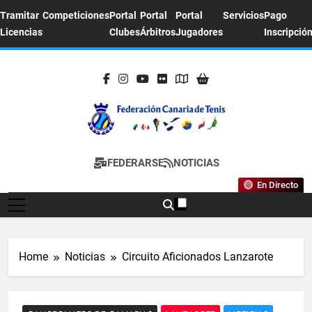
Skip
Tramitar
Competiciones
Portal
Portal
Portal
Servicios
Pago
to
Licencias
Clubes
Árbitros
Jugadores
Inscripció
content
FEDERACION
Sitio Oficial De La Federación Canaria De
FEDERARSE
NOTICIAS
CANARIA DE
Tenis
En Directo
TENIS
Home
Noticias
Circuito Aficionados Lanzarote