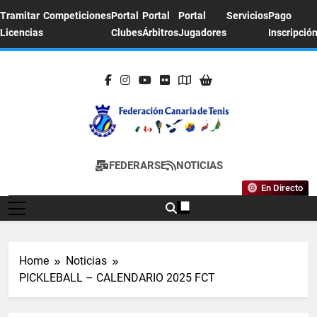
Skip
Tramitar
Competiciones
Portal
Portal
Portal
Servicios
Pago
to
Licencias
Clubes
Árbitros
Jugadores
Inscripció
content
FEDERACION
Sitio Oficial De La Federación Canaria De
FEDERARSE
NOTICIAS
CANARIA DE
Tenis
En Directo
TENIS
Home
Noticias
PICKLEBALL – CALENDARIO 2025 FCT