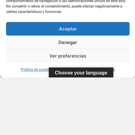
comportamiento de navegación o las identificaciones únicas en este sitio.
No consentir o retirar el consentimiento, puede afectar negativamente a
ciertas características y funciones.
Aceptar
Denegar
Ver preferencias
Política de cookies
Información sobre Protección de Datos
Choose your language
FEDERACIÓN
CANARIA
DE TENIS
C/ Ortiz de