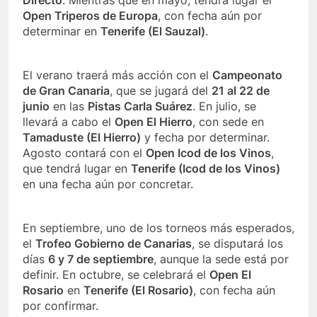
Directo
. Mientras que en mayo, tendrá lugar el
Open Triperos de Europa
, con fecha aún por
determinar en
Tenerife (El Sauzal)
.
El verano traerá más acción con el
Campeonato
de Gran Canaria
, que se jugará del
21 al 22 de
junio
en las
Pistas Carla Suárez
. En julio, se
llevará a cabo el
Open El Hierro
, con sede en
Tamaduste (El Hierro)
y fecha por determinar.
Agosto contará con el
Open Icod de los Vinos
,
que tendrá lugar en
Tenerife (Icod de los Vinos)
en una fecha aún por concretar.
En septiembre, uno de los torneos más esperados,
el
Trofeo Gobierno de Canarias
, se disputará los
días
6 y 7 de septiembre
, aunque la sede está por
definir. En octubre, se celebrará el
Open El
Rosario
en
Tenerife (El Rosario)
, con fecha aún
por confirmar.