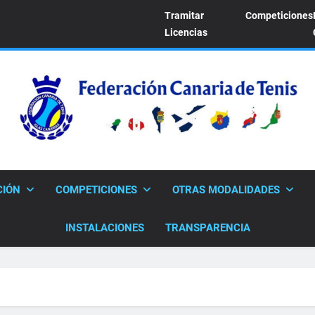
Tramitar
Competiciones
Licencias
FEDERACION CANARI
Sitio Oficial De La Federación Canaria De Tenis
CIÓN
COMPETICIONES
OTRAS MODALIDADES
INSTALACIONES
TRANSPARENCIA