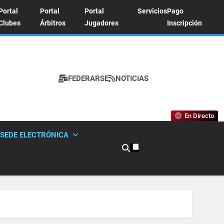
Portal
Portal
Portal
Servicios
Pago
Clubes
Árbitros
Jugadores
Inscripción
FEDERARSE
NOTICIAS
A DE TENIS
En Directo
SEDE ELECTRÓNICA