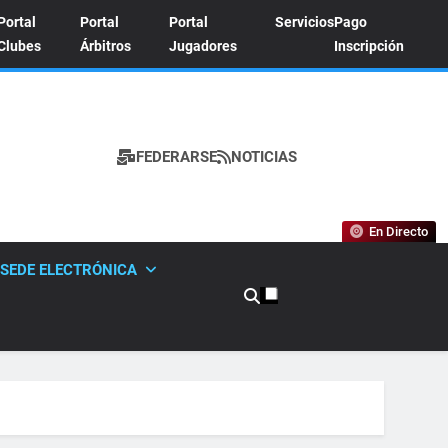
Portal
Portal
Portal
Servicios
Pago
Clubes
Árbitros
Jugadores
Inscripción
FEDERARSE
NOTICIAS
A DE TENIS
En Directo
SEDE ELECTRÓNICA