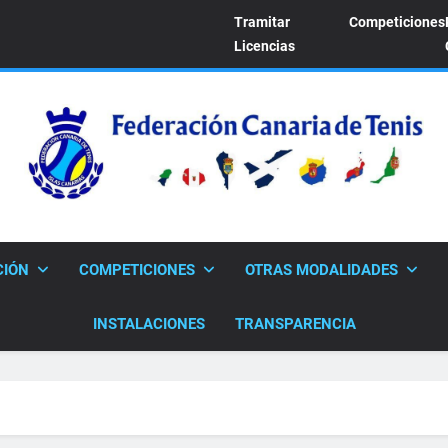
Tramitar
Competiciones
Licencias
FEDERACION CANARI
Sitio Oficial De La Federación Canaria De Tenis
CIÓN
COMPETICIONES
OTRAS MODALIDADES
INSTALACIONES
TRANSPARENCIA