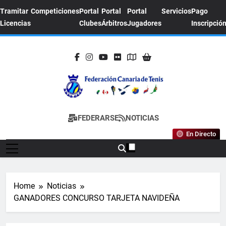
Skip
Tramitar
Competiciones
Portal
Portal
Portal
Servicios
Pago
to
Licencias
Clubes
Árbitros
Jugadores
Inscripció
content
FEDERACION
Sitio Oficial De La Federación Canaria De
FEDERARSE
NOTICIAS
CANARIA DE
Tenis
En Directo
TENIS
Home
Noticias
GANADORES CONCURSO TARJETA NAVIDEÑA