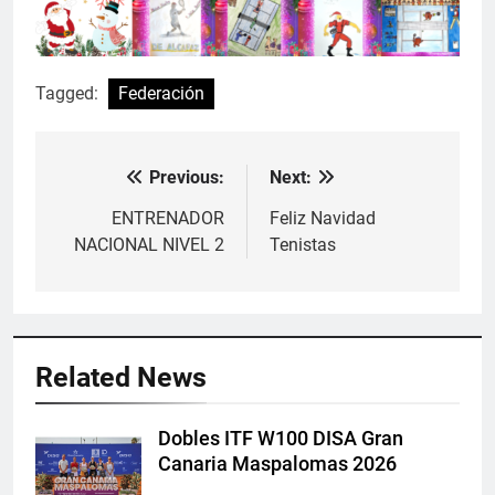
Tagged:
Federación
Previous:
Next:
Navegación
de
ENTRENADOR
Feliz Navidad
NACIONAL NIVEL 2
Tenistas
entradas
Related News
Dobles ITF W100 DISA Gran
Canaria Maspalomas 2026