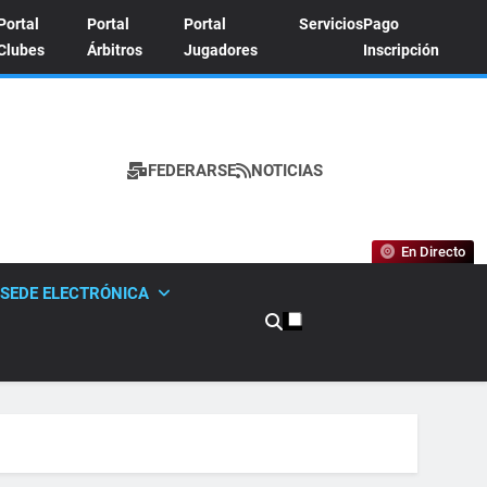
Portal
Portal
Portal
Servicios
Pago
Clubes
Árbitros
Jugadores
Inscripción
FEDERARSE
NOTICIAS
A DE TENIS
En Directo
SEDE ELECTRÓNICA