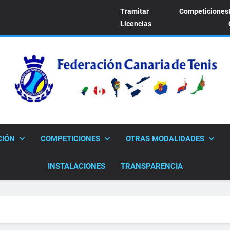
Tramitar
Competiciones
Licencias
FEDERACION CANARI
Sitio Oficial De La Federación Canaria De Tenis
CIÓN
COMPETICIONES
OTRAS MODALIDADES
INSTALACIONES
TRANSPARENCIA