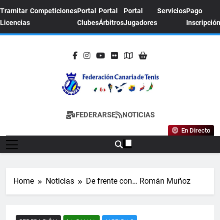
Skip
Tramitar
Competiciones
Portal
Portal
Portal
Servicios
Pago
to
Licencias
Clubes
Árbitros
Jugadores
Inscripció
content
FEDERACION
Sitio Oficial De La Federación Canaria De
FEDERARSE
NOTICIAS
CANARIA DE
Tenis
En Directo
TENIS
Home
Noticias
De frente con… Román Muñoz