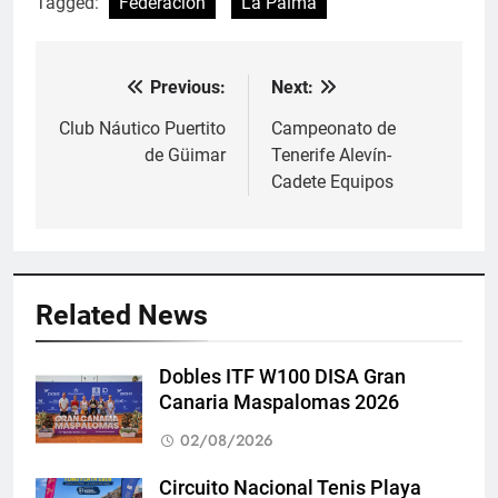
Tagged:
Federación
La Palma
Previous:
Next:
Navegación
de
Club Náutico Puertito
Campeonato de
de Güimar
Tenerife Alevín-
entradas
Cadete Equipos
Related News
Dobles ITF W100 DISA Gran
Canaria Maspalomas 2026
02/08/2026
Circuito Nacional Tenis Playa