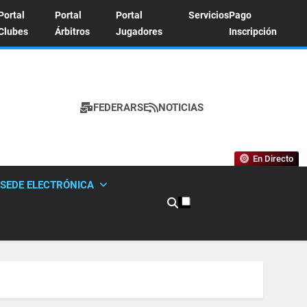
Portal
Portal
Portal
Servicios
Pago
Clubes
Árbitros
Jugadores
Inscripción
FEDERARSE
NOTICIAS
A DE TENIS
En Directo
SEDE ELECTRÓNICA