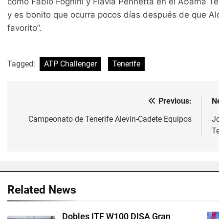
como Fabio Fognini y Flavia Pennetta en el Abama Te
y es bonito que ocurra pocos días después de que Al
favorito”.
Tagged:
ATP Challenger
Tenerife
Previous:
N
Navegación
de
Campeonato de Tenerife Alevín-Cadete Equipos
J
Te
entradas
Related News
Dobles ITF W100 DISA Gran