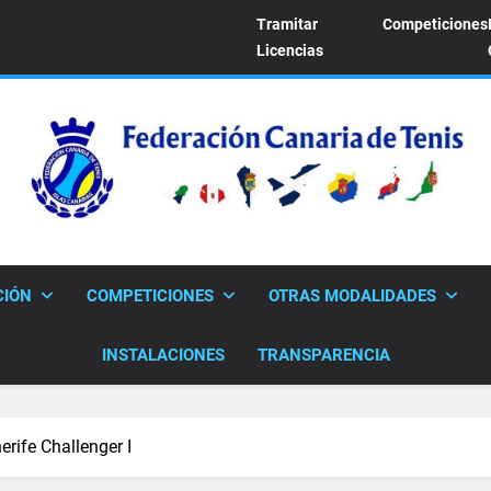
Tramitar
Competiciones
Licencias
FEDERACION CANARI
Sitio Oficial De La Federación Canaria De Tenis
CIÓN
COMPETICIONES
OTRAS MODALIDADES
INSTALACIONES
TRANSPARENCIA
rife Challenger I