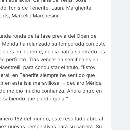
la Federación Canaria de Tenis, José
 de Tenis de Tenerife, Laura Margherita
ents, Marcello Marchesini.
unda ronda de la fase previa del Open de
iel Mérida ha relanzado su temporada con este
aciones en Tenerife, nunca había superado los
neo perfecto. Tras vencer en semifinales en
aestrelli, para conquistar el título. “Estoy
eral, en Tenerife siempre he sentido que
 en esta isla maravillosa” – declaró Mérida
sado me dio mucha confianza. Ahora entro en
lia sabiendo que puedo ganar”.
úmero 152 del mundo, este resultado abre al
inez nuevas perspectivas para su carrera. Su