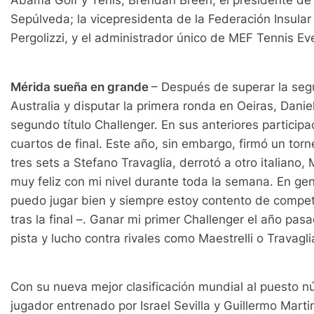
Abama Golf y Tenis, Brendan Breen; el presidente de 
Sepúlveda; la vicepresidenta de la Federación Insular
Pergolizzi, y el administrador único de MEF Tennis Ev
Mérida sueña en grande
– Después de superar la seg
Australia y disputar la primera ronda en Oeiras, Dan
segundo título Challenger. En sus anteriores particip
cuartos de final. Este año, sin embargo, firmó un tor
tres sets a Stefano Travaglia, derrotó a otro italiano, M
muy feliz con mi nivel durante toda la semana. En gen
puedo jugar bien y siempre estoy contento de competir
tras la final –. Ganar mi primer Challenger el año pa
pista y lucho contra rivales como Maestrelli o Travag
Con su nueva mejor clasificación mundial al puesto n
jugador entrenado por Israel Sevilla y Guillermo Mart