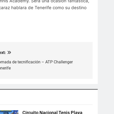
nnis Academy. Será una ocasión fantástica,
caraz hablara de Tenerife como su destino
ext:
ornada de tecnificación – ATP Challenger
nerife
Circuito Nacional Tenis Playa