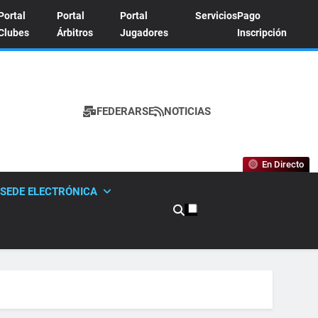
Portal
Portal
Portal
Servicios
Pago
Clubes
Árbitros
Jugadores
Inscripción
FEDERARSE
NOTICIAS
A DE TENIS
En Directo
SEDE ELECTRÓNICA