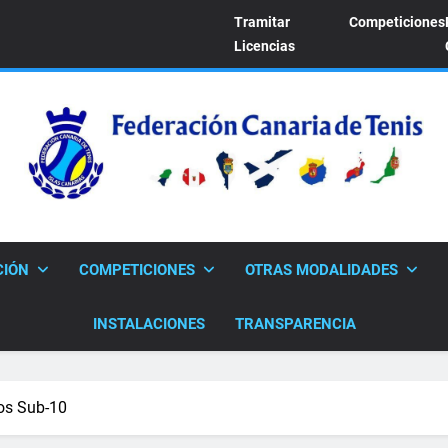
Tramitar
Competiciones
Licencias
FEDERACION CANARI
Sitio Oficial De La Federación Canaria De Tenis
CIÓN
COMPETICIONES
OTRAS MODALIDADES
INSTALACIONES
TRANSPARENCIA
os Sub-10