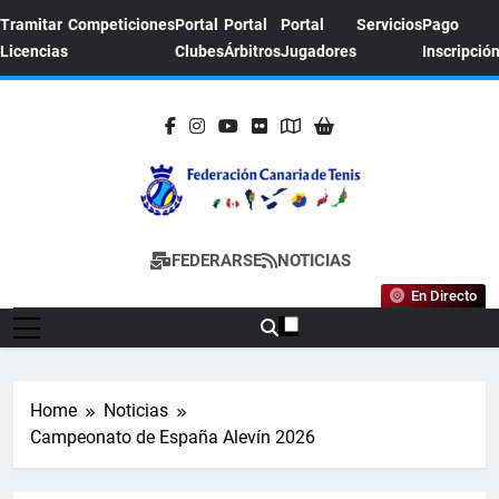
Skip
Tramitar
Competiciones
Portal
Portal
Portal
Servicios
Pago
to
Licencias
Clubes
Árbitros
Jugadores
Inscripció
content
FEDERACION
Sitio Oficial De La Federación Canaria De
FEDERARSE
NOTICIAS
CANARIA DE
Tenis
En Directo
TENIS
Home
Noticias
Campeonato de España Alevín 2026