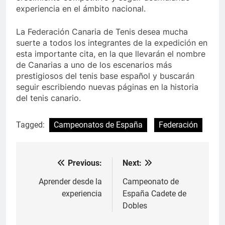
experiencia en el ámbito nacional.
La Federación Canaria de Tenis desea mucha
suerte a todos los integrantes de la expedición en
esta importante cita, en la que llevarán el nombre
de Canarias a uno de los escenarios más
prestigiosos del tenis base español y buscarán
seguir escribiendo nuevas páginas en la historia
del tenis canario.
Tagged:
Campeonatos de España
Federación
Previous:
Next:
Navegación
de
Aprender desde la
Campeonato de
experiencia
España Cadete de
entradas
Dobles