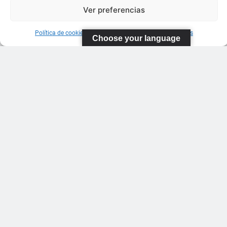
Ver preferencias
Política de cookies
Información sobre Protección de Datos
Choose your language
FEDERACIÓN
CANARIA
DE TENIS
C/ Ortiz de
Zarate S/N
Polideportivo
López
Soca
s
Pistas de
Tenis Carla