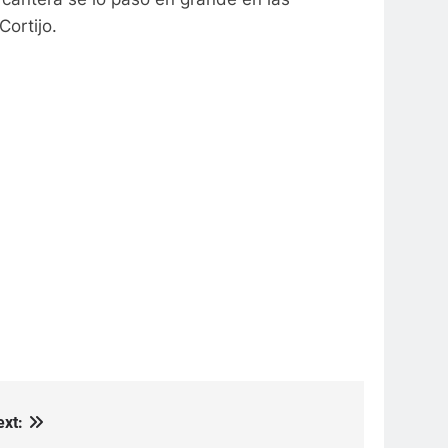
ortijo.
ext: