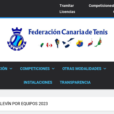
Tramitar
Competiciones
Licencias
FEDERACION CANARI
Sitio Oficial De La Federación Canaria De Tenis
CIÓN
COMPETICIONES
OTRAS MODALIDADES
INSTALACIONES
TRANSPARENCIA
LEVÍN POR EQUIPOS 2023