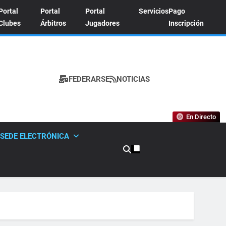
Portal
Portal
Portal
Servicios
Pago
Clubes
Árbitros
Jugadores
Inscripción
FEDERARSE
NOTICIAS
A DE TENIS
En Directo
SEDE ELECTRÓNICA