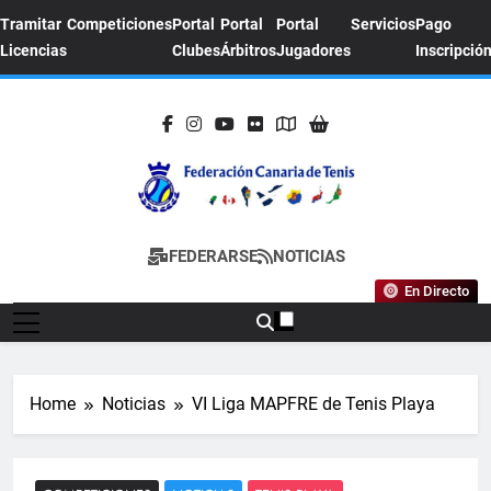
Skip
Tramitar
Competiciones
Portal
Portal
Portal
Servicios
Pago
to
Licencias
Clubes
Árbitros
Jugadores
Inscripció
content
FEDERACION
Sitio Oficial De La Federación Canaria De
FEDERARSE
NOTICIAS
CANARIA DE
Tenis
En Directo
TENIS
Home
Noticias
VI Liga MAPFRE de Tenis Playa