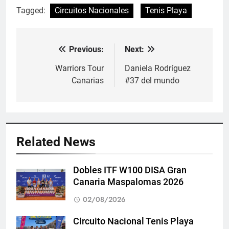
Tagged:
Circuitos Nacionales
Tenis Playa
Previous:
Next:
Navegación
de
Warriors Tour
Daniela Rodríguez
Canarias
#37 del mundo
entradas
Related News
Dobles ITF W100 DISA Gran
Canaria Maspalomas 2026
02/08/2026
Circuito Nacional Tenis Playa