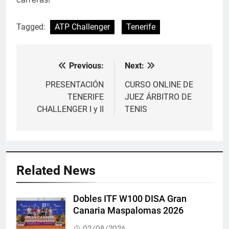
Tagged:
ATP Challenger
Tenerife
Previous:
Next:
Navegación
de
PRESENTACIÓN
CURSO ONLINE DE
TENERIFE
JUEZ ÁRBITRO DE
entradas
CHALLENGER I y II
TENIS
Related News
Dobles ITF W100 DISA Gran
Canaria Maspalomas 2026
02/08/2026