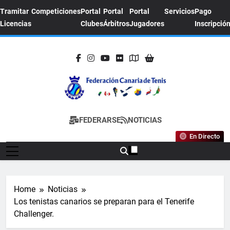
Skip
Tramitar
Competiciones
Portal
Portal
Portal
Servicios
Pago
to
Licencias
Clubes
Árbitros
Jugadores
Inscripció
content
FEDERACION
Sitio Oficial De La Federación Canaria De
FEDERARSE
NOTICIAS
CANARIA DE
Tenis
En Directo
TENIS
Home
Noticias
Los tenistas canarios se preparan para el Tenerife
Challenger.