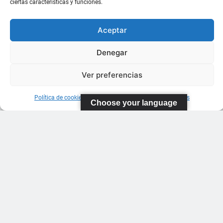
ciertas características y funciones.
Aceptar
Denegar
Ver preferencias
Política de cookies
Información sobre Protección de Datos
Choose your language
FEDERACIÓN
CANARIA
DE TENIS
C/ Ortiz de
Zarate S/N