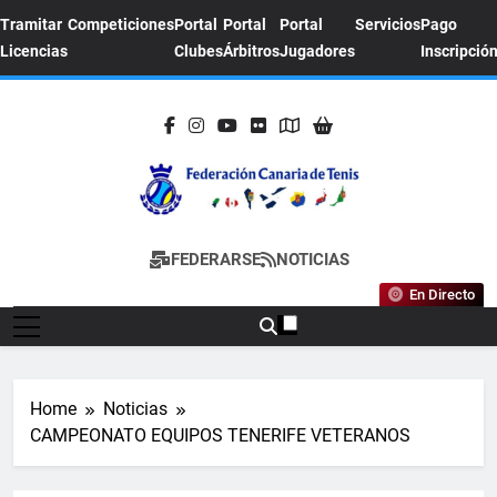
Skip
Tramitar
Competiciones
Portal
Portal
Portal
Servicios
Pago
to
Licencias
Clubes
Árbitros
Jugadores
Inscripció
content
FEDERACION
Sitio Oficial De La Federación Canaria De
FEDERARSE
NOTICIAS
CANARIA DE
Tenis
En Directo
TENIS
Home
Noticias
CAMPEONATO EQUIPOS TENERIFE VETERANOS