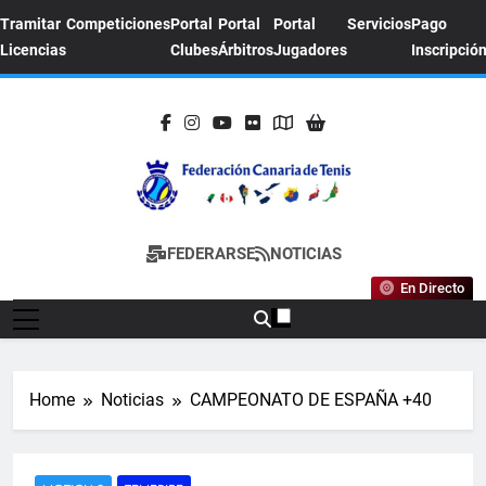
Skip
Tramitar
Competiciones
Portal
Portal
Portal
Servicios
Pago
to
Licencias
Clubes
Árbitros
Jugadores
Inscripció
content
FEDERACION
Sitio Oficial De La Federación Canaria De
FEDERARSE
NOTICIAS
CANARIA DE
Tenis
En Directo
TENIS
Home
Noticias
CAMPEONATO DE ESPAÑA +40