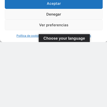
Aceptar
Denegar
Ver preferencias
Política de cookies
Información sobre Protección de Datos
Choose your language
FEDERACIÓN
CANARIA
DE TENIS
C/ Ortiz de
Zarate S/N
Polideportivo
López
Soca
s