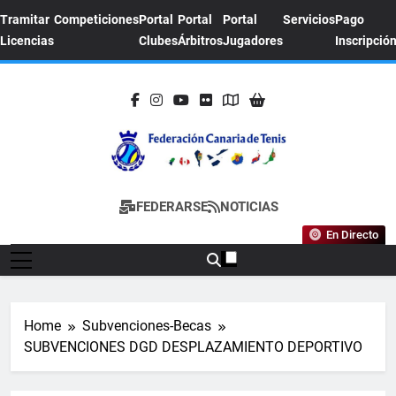
Skip
Tramitar
Competiciones
Portal
Portal
Portal
Servicios
Pago
to
Licencias
Clubes
Árbitros
Jugadores
Inscripció
content
FEDERACION
Sitio Oficial De La Federación Canaria De
FEDERARSE
NOTICIAS
CANARIA DE
Tenis
En Directo
TENIS
Home
Subvenciones-Becas
SUBVENCIONES DGD DESPLAZAMIENTO DEPORTIVO