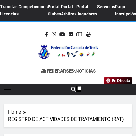
Skip
Tramitar
Competiciones
Portal
Portal
Portal
Servicios
Pago
to
Licencias
Clubes
Árbitros
Jugadores
Inscripció
content
FEDERACION
Sitio Oficial De La Federación Canaria De
FEDERARSE
NOTICIAS
CANARIA DE
Tenis
En Directo
TENIS
Home
REGISTRO DE ACTIVIDADES DE TRATAMIENTO (RAT)