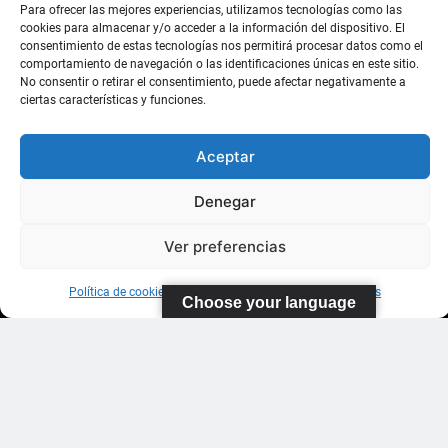
Para ofrecer las mejores experiencias, utilizamos tecnologías como las
cookies para almacenar y/o acceder a la información del dispositivo. El
consentimiento de estas tecnologías nos permitirá procesar datos como el
comportamiento de navegación o las identificaciones únicas en este sitio.
No consentir o retirar el consentimiento, puede afectar negativamente a
FEDERACIÓN
ciertas características y funciones.
CANARIA
DE TENIS
Aceptar
C/ Ortiz de
Denegar
Zarate S/N
Ver preferencias
Polideportivo
López
Soca
s
Política de cookies
Información sobre Protección de Datos
Choose your language
Pistas de
Tenis Carla
Suárez
35011 Las