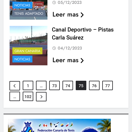
05/12/2023
NOTICIAS
Leer mas
TENIS ADAPTADO
Canal Deportivo – Pistas
Carla Suárez
04/12/2023
GRAN CANARIA
Leer mas
NOTICIAS
1
…
73
74
75
76
77
…
102