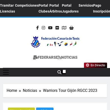
Skip
Tramitar
Competiciones
Portal
Portal
Portal
Servicios
Pago
to
Licencias
Clubes
Árbitros
Jugadores
Inscripció
content
FEDERACION
Sitio Oficial De La Federación Canaria De
FEDERARSE
NOTICIAS
CANARIA DE
Tenis
En Directo
TENIS
Home
Noticias
Warriors Tour Gijón RGCC 2023