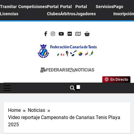
Skip
Tramitar
Competiciones
Portal
Portal
Portal
Servicios
Pago
to
Licencias
Clubes
Árbitros
Jugadores
Inscripció
content
FEDERACION
Sitio Oficial De La Federación Canaria De
FEDERARSE
NOTICIAS
CANARIA DE
Tenis
En Directo
TENIS
Home
Noticias
Video reportaje Campeonato de Canarias Tenis Playa
2025