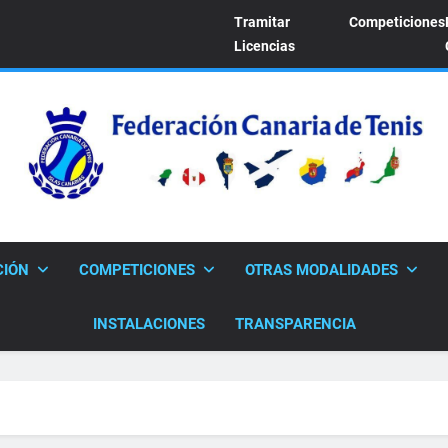
Tramitar
Competiciones
Licencias
FEDERACION CANARI
Sitio Oficial De La Federación Canaria De Tenis
CIÓN
COMPETICIONES
OTRAS MODALIDADES
INSTALACIONES
TRANSPARENCIA