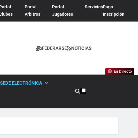
Portal
Portal
Portal
Servicios
Pago
Clubes
Árbitros
Jugadores
Inscripción
FEDERARSE
NOTICIAS
A DE TENIS
En Directo
SEDE ELECTRÓNICA