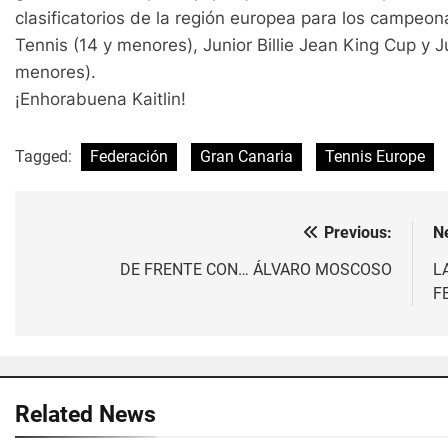
clasificatorios de la región europea para los campeona
Tennis (14 y menores), Junior Billie Jean King Cup y 
menores).
¡Enhorabuena Kaitlin!
Tagged:
Federación
Gran Canaria
Tennis Europe
Previous:
N
Navegación
de
DE FRENTE CON… ÁLVARO MOSCOSO
L
F
entradas
Related News