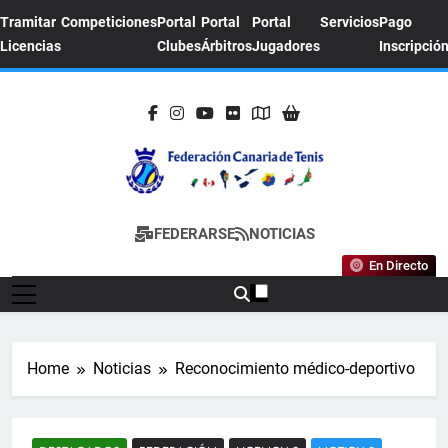
Skip
Tramitar
Competiciones
Portal
Portal
Portal
Servicios
Pago
to
Licencias
Clubes
Árbitros
Jugadores
Inscripció
content
FEDERACION
Sitio Oficial De La Federación Canaria De
FEDERARSE
NOTICIAS
CANARIA DE
Tenis
En Directo
TENIS
Home
Noticias
Reconocimiento médico-deportivo