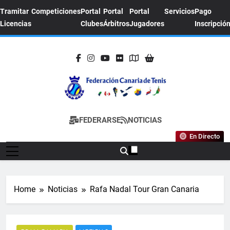
Skip
Tramitar
Competiciones
Portal
Portal
Portal
Servicios
Pago
to
Licencias
Clubes
Árbitros
Jugadores
Inscripció
content
FEDERACION
Sitio Oficial De La Federación Canaria De
FEDERARSE
NOTICIAS
CANARIA DE
Tenis
En Directo
TENIS
Home
Noticias
Rafa Nadal Tour Gran Canaria