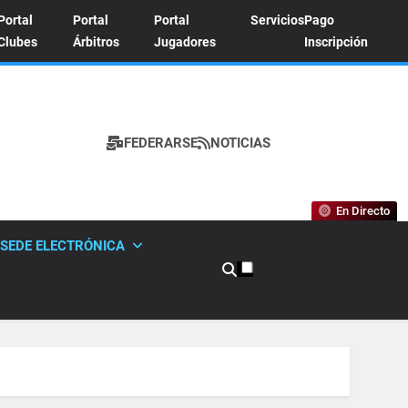
Portal
Portal
Portal
Servicios
Pago
Clubes
Árbitros
Jugadores
Inscripción
FEDERARSE
NOTICIAS
A DE TENIS
En Directo
SEDE ELECTRÓNICA