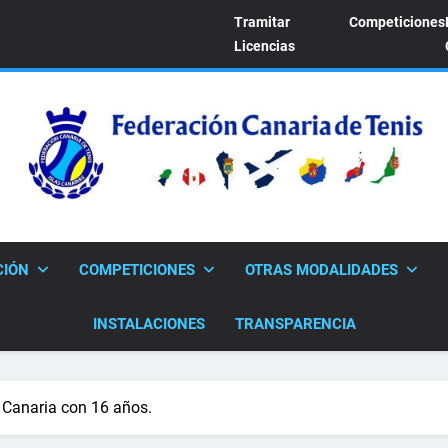
Tramitar
Competiciones
Licencias
FEDERACION CANARI
Sitio Oficial De La Federación Canaria De Tenis
CIÓN
COMPETICIONES
OTRAS MODALIDADES
INSTALACIONES
TRANSPARENCIA
n Canaria con 16 años.