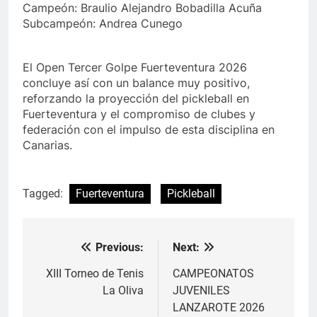
Campeón: Braulio Alejandro Bobadilla Acuña
Subcampeón: Andrea Cunego
El Open Tercer Golpe Fuerteventura 2026
concluye así con un balance muy positivo,
reforzando la proyección del pickleball en
Fuerteventura y el compromiso de clubes y
federación con el impulso de esta disciplina en
Canarias.
Tagged:
Fuerteventura
Pickleball
Previous:
Next:
Navegación
de
XIII Torneo de Tenis
CAMPEONATOS
La Oliva
JUVENILES
entradas
LANZAROTE 2026