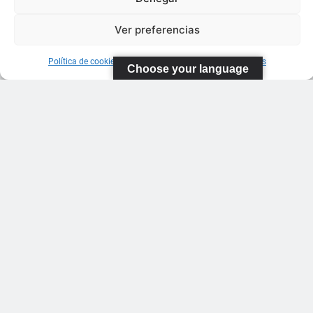
Ver preferencias
Política de cookies
Información sobre Protección de Datos
Choose your language
FEDERACIÓN
CANARIA
DE TENIS
C/ Ortiz de
Zarate S/N
Polideportivo
López
Soca
s
Pistas de