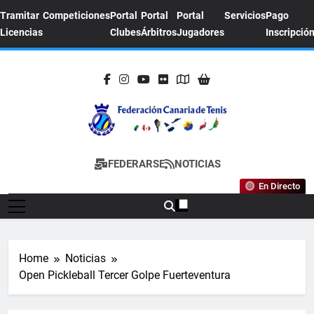
Skip
Tramitar
Competiciones
Portal
Portal
Portal
Servicios
Pago
to
Licencias
Clubes
Árbitros
Jugadores
Inscripció
content
FEDERACION
Sitio Oficial De La Federación Canaria De
FEDERARSE
NOTICIAS
CANARIA DE
Tenis
En Directo
TENIS
Home
Noticias
Open Pickleball Tercer Golpe Fuerteventura