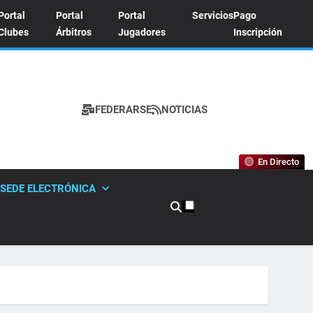
Portal
Portal
Portal
Servicios
Pago
Clubes
Árbitros
Jugadores
Inscripción
FEDERARSE
NOTICIAS
A DE TENIS
En Directo
SEDE ELECTRÓNICA