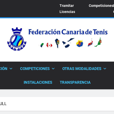
Tramitar
Competiciones
Licencias
FEDERACION CANARI
Sitio Oficial De La Federación Canaria De Tenis
CIÓN
COMPETICIONES
OTRAS MODALIDADES
INSTALACIONES
TRANSPARENCIA
 ULL