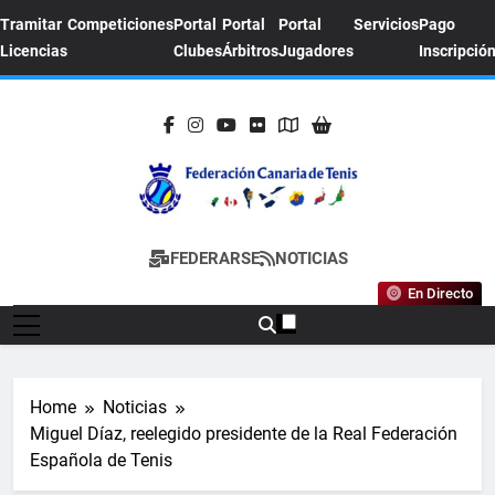
Skip
Tramitar
Competiciones
Portal
Portal
Portal
Servicios
Pago
to
Licencias
Clubes
Árbitros
Jugadores
Inscripció
content
FEDERACION
Sitio Oficial De La Federación Canaria De
FEDERARSE
NOTICIAS
CANARIA DE
Tenis
En Directo
TENIS
Home
Noticias
Miguel Díaz, reelegido presidente de la Real Federación
Española de Tenis