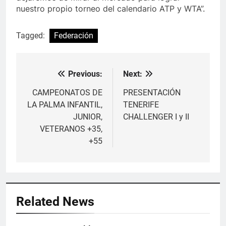
nuestro propio torneo del calendario ATP y WTA”.
Tagged:
Federación
Previous:
Next:
Navegación
de
CAMPEONATOS DE
PRESENTACIÓN
LA PALMA INFANTIL,
TENERIFE
entradas
JUNIOR,
CHALLENGER I y II
VETERANOS +35,
+55
Related News