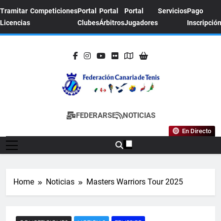
Skip
Tramitar
Competiciones
Portal
Portal
Portal
Servicios
Pago
to
Licencias
Clubes
Árbitros
Jugadores
Inscripció
content
FEDERACION
Sitio Oficial De La Federación Canaria De
FEDERARSE
NOTICIAS
CANARIA DE
Tenis
En Directo
TENIS
Home
Noticias
Masters Warriors Tour 2025