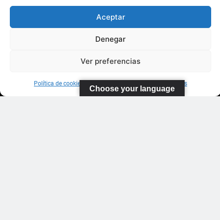
Aceptar
C/ Ortiz de
Zarate S/N
Denegar
Polideportivo
López
Ver preferencias
Soca
s
Política de cookies
Información sobre Protección de Datos
Choose your language
Pistas de
Tenis Carla
Suárez
35011 Las
Palmas de
Gran
Canaria
WhatsApp: 643
185 611