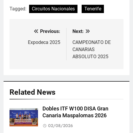
Tagged:
Circuitos Nacionales
Tenerife
Previous:
Next:
Navegación
de
Expodeca 2025
CAMPEONATO DE
CANARIAS
entradas
ABSOLUTO 2025
Related News
Dobles ITF W100 DISA Gran
Canaria Maspalomas 2026
02/08/2026