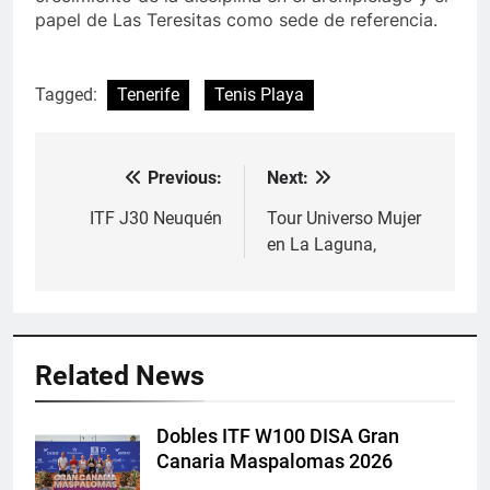
papel de Las Teresitas como sede de referencia.
Tagged:
Tenerife
Tenis Playa
Previous:
Next:
Navegación
de
ITF J30 Neuquén
Tour Universo Mujer
en La Laguna,
entradas
Related News
Dobles ITF W100 DISA Gran
Canaria Maspalomas 2026