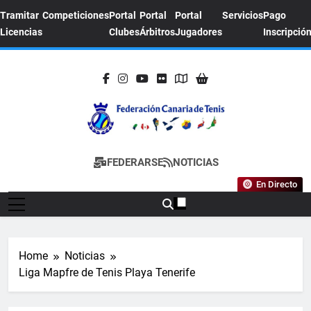
Skip
Tramitar
Competiciones
Portal
Portal
Portal
Servicios
Pago
to
Licencias
Clubes
Árbitros
Jugadores
Inscripció
content
FEDERACION
Sitio Oficial De La Federación Canaria De
FEDERARSE
NOTICIAS
CANARIA DE
Tenis
En Directo
TENIS
Home
Noticias
Liga Mapfre de Tenis Playa Tenerife