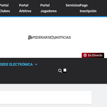
Portal
Portal
Portal
Servicios
Pago
Clubes
Árbitros
Jugadores
Inscripción
FEDERARSE
NOTICIAS
A DE TENIS
En Directo
SEDE ELECTRÓNICA