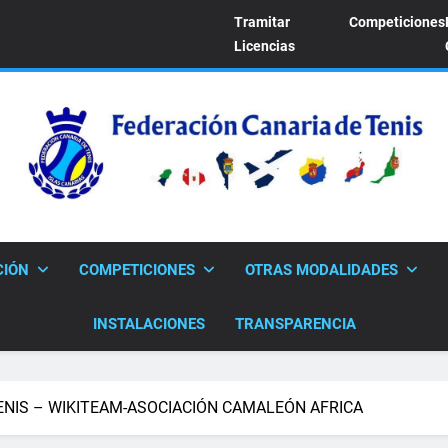
Tramitar
Competiciones
Licencias
FEDERACION CANARI
Sitio Oficial De La Federación Canaria De Tenis
CIÓN
COMPETICIONES
OTRAS MODALIDADES
INSTALACIONES
TRANSPARENCIA
TENIS – WIKITEAM-ASOCIACIÓN CAMALEÓN AFRICA